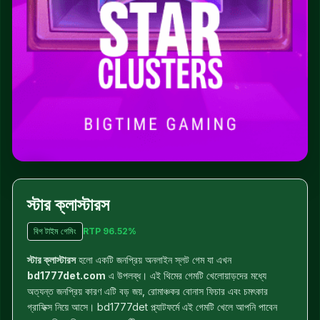
▶
স্টার ক্লাস্টারস
বিগ টাইম গেমিং
RTP 96.52%
স্টার ক্লাস্টারস
হলো একটি জনপ্রিয় অনলাইন স্লট গেম যা এখন
bd1777det.com
এ উপলব্ধ। এই থিমের গেমটি খেলোয়াড়দের মধ্যে
অত্যন্ত জনপ্রিয় কারণ এটি বড় জয়, রোমাঞ্চকর বোনাস ফিচার এবং চমৎকার
গ্রাফিক্স নিয়ে আসে। bd1777det প্ল্যাটফর্মে এই গেমটি খেলে আপনি পাবেন