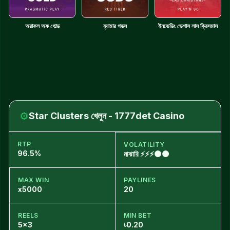
অরাকল অফ গোল্ড
হ্যামার গডস
ইনভেডিং ভেগাস লাস ক্রিসমাস
⚙️
Star Clusters খেলুন - 1777det Casino
RTP
VOLATILITY
96.5%
মাঝারি ⚡⚡⚡🌑🌑
MAX WIN
PAYLINES
x5000
20
REELS
MIN BET
5x3
৳0.20