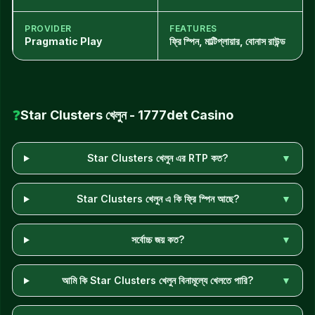
PROVIDER
FEATURES
Pragmatic Play
ফ্রি স্পিন, মাল্টিপ্লায়ার, বোনাস রাউন্ড
❓
Star Clusters খেলুন - 1777det Casino
Star Clusters খেলুন এর RTP কত?
▼
Star Clusters খেলুন এ কি ফ্রি স্পিন আছে?
▼
সর্বোচ্চ জয় কত?
▼
আমি কি Star Clusters খেলুন বিনামূল্যে খেলতে পারি?
▼