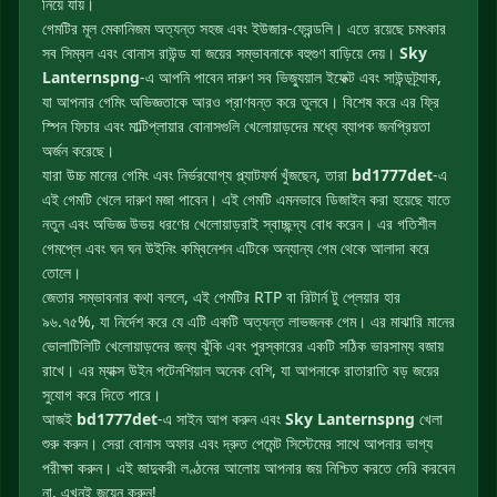
নিয়ে যায়।
গেমটির মূল মেকানিজম অত্যন্ত সহজ এবং ইউজার-ফ্রেন্ডলি। এতে রয়েছে চমৎকার
সব সিম্বল এবং বোনাস রাউন্ড যা জয়ের সম্ভাবনাকে বহুগুণ বাড়িয়ে দেয়।
Sky
Lanternspng
-এ আপনি পাবেন দারুণ সব ভিজ্যুয়াল ইফেক্ট এবং সাউন্ডট্র্যাক,
যা আপনার গেমিং অভিজ্ঞতাকে আরও প্রাণবন্ত করে তুলবে। বিশেষ করে এর ফ্রি
স্পিন ফিচার এবং মাল্টিপ্লায়ার বোনাসগুলি খেলোয়াড়দের মধ্যে ব্যাপক জনপ্রিয়তা
অর্জন করেছে।
যারা উচ্চ মানের গেমিং এবং নির্ভরযোগ্য প্ল্যাটফর্ম খুঁজছেন, তারা
bd1777det
-এ
এই গেমটি খেলে দারুণ মজা পাবেন। এই গেমটি এমনভাবে ডিজাইন করা হয়েছে যাতে
নতুন এবং অভিজ্ঞ উভয় ধরণের খেলোয়াড়রাই স্বাচ্ছন্দ্য বোধ করেন। এর গতিশীল
গেমপ্লে এবং ঘন ঘন উইনিং কম্বিনেশন এটিকে অন্যান্য গেম থেকে আলাদা করে
তোলে।
জেতার সম্ভাবনার কথা বললে, এই গেমটির RTP বা রিটার্ন টু প্লেয়ার হার
৯৬.৭৫%, যা নির্দেশ করে যে এটি একটি অত্যন্ত লাভজনক গেম। এর মাঝারি মানের
ভোলাটিলিটি খেলোয়াড়দের জন্য ঝুঁকি এবং পুরস্কারের একটি সঠিক ভারসাম্য বজায়
রাখে। এর ম্যাক্স উইন পটেনশিয়াল অনেক বেশি, যা আপনাকে রাতারাতি বড় জয়ের
সুযোগ করে দিতে পারে।
আজই
bd1777det
-এ সাইন আপ করুন এবং
Sky Lanternspng
খেলা
শুরু করুন। সেরা বোনাস অফার এবং দ্রুত পেমেন্ট সিস্টেমের সাথে আপনার ভাগ্য
পরীক্ষা করুন। এই জাদুকরী লণ্ঠনের আলোয় আপনার জয় নিশ্চিত করতে দেরি করবেন
না, এখনই জয়েন করুন!