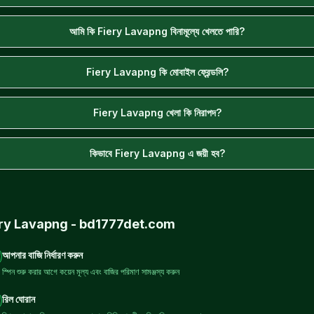
আমি কি Fiery Lavapng বিনামূল্যে খেলতে পারি?
Fiery Lavapng কি মোবাইল ফ্রেন্ডলি?
Fiery Lavapng খেলা কি নিরাপদ?
কিভাবে Fiery Lavapng এ জয়ী হব?
ry Lavapng - bd1777det.com
আপনার বাজি নির্ধারণ করুন
স্পিন শুরু করার আগে কয়েন মূল্য এবং বাজির পরিমাণ সামঞ্জস্য করুন
রিল ঘোরান