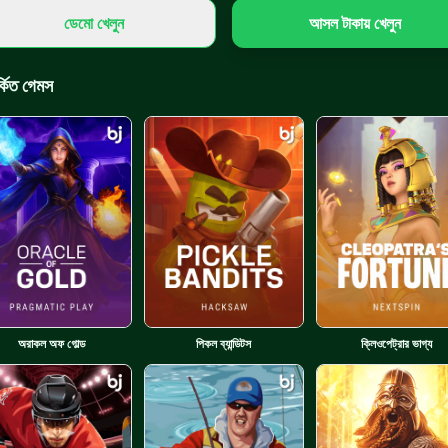
ডেমো খেলুন
আসল টাকায় খেলুন
র্কিত গেমস
অরাকল অফ গোল্ড
পিকল ব্যান্ডিটস
ক্লিওপেট্রার ভাগ্য