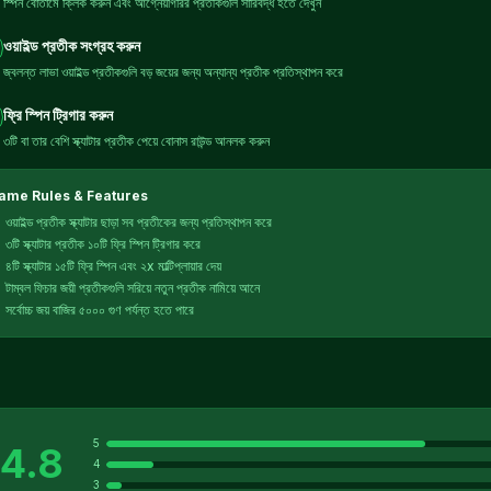
স্পিন বোতামে ক্লিক করুন এবং আগ্নেয়গিরির প্রতীকগুলি সারিবদ্ধ হতে দেখুন
ওয়াইল্ড প্রতীক সংগ্রহ করুন
জ্বলন্ত লাভা ওয়াইল্ড প্রতীকগুলি বড় জয়ের জন্য অন্যান্য প্রতীক প্রতিস্থাপন করে
ফ্রি স্পিন ট্রিগার করুন
৩টি বা তার বেশি স্ক্যাটার প্রতীক পেয়ে বোনাস রাউন্ড আনলক করুন
ame Rules & Features
ওয়াইল্ড প্রতীক স্ক্যাটার ছাড়া সব প্রতীকের জন্য প্রতিস্থাপন করে
৩টি স্ক্যাটার প্রতীক ১০টি ফ্রি স্পিন ট্রিগার করে
৪টি স্ক্যাটার ১৫টি ফ্রি স্পিন এবং ২x মাল্টিপ্লায়ার দেয়
টাম্বল ফিচার জয়ী প্রতীকগুলি সরিয়ে নতুন প্রতীক নামিয়ে আনে
সর্বোচ্চ জয় বাজির ৫০০০ গুণ পর্যন্ত হতে পারে
5
4.8
4
3